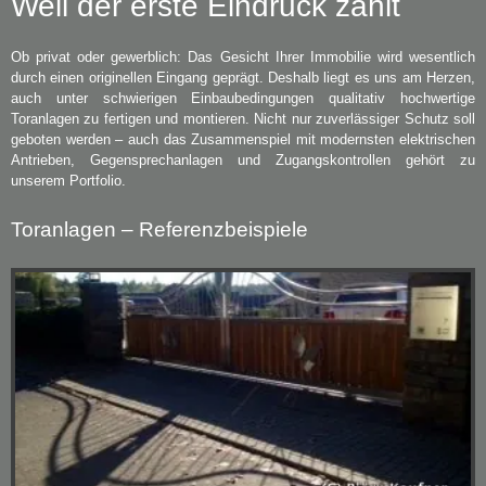
Weil der erste Eindruck zählt
Ob privat oder gewerblich: Das Gesicht Ihrer Immobilie wird wesentlich
durch einen originellen Eingang geprägt. Deshalb liegt es uns am Herzen,
auch unter schwierigen Einbaubedingungen qualitativ hochwertige
Toranlagen zu fertigen und montieren. Nicht nur zuverlässiger Schutz soll
geboten werden – auch das Zusammenspiel mit modernsten elektrischen
Antrieben, Gegensprechanlagen und Zugangskontrollen gehört zu
unserem Portfolio.
Toranlagen – Referenzbeispiele