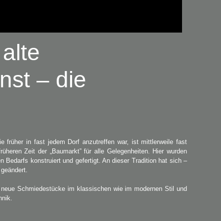
alte
st – die
früher in fast jedem Dorf anzutreffen war, ist mittlerweile fast
rüheren Zeit der „Baumarkt” für alle Gelegenheiten. Hier wurden
 Bedarfs konstruiert und gefertigt. An dieser Tradition hat sich –
 geändert.
gen neue Schmiedestücke im klassischen wie im modernen Stil und
hnik.