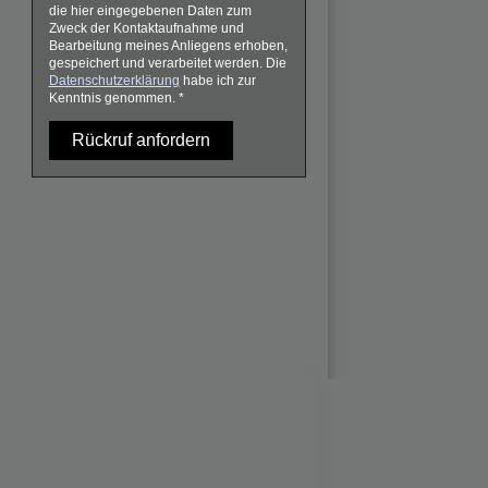
die hier eingegebenen Daten zum
Zweck der Kontaktaufnahme und
Bearbeitung meines Anliegens erhoben,
gespeichert und verarbeitet werden. Die
Datenschutzerklärung
habe ich zur
Kenntnis genommen.
*
Rückruf anfordern