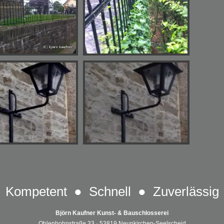
Kompetent ● Schnell ● Zuverlässig
Björn Kaufner Kunst- & Bauschlosserei
Ohlenhohnstraße 33 · 53819 Neunkirchen-Seelscheid